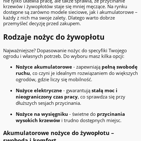
nie tylko ułatwia pracę, ale także sprawia, że przycinanie
krzewów i żywopłotów staje się mniej męczące. Na rynku
dostępne są zarówno modele sieciowe, jak i akumulatorowe –
każdy z nich ma swoje zalety. Dlatego warto dobrze
przemyśleć decyzję przed zakupem.
Rodzaje nożyc do żywopłotu
Najważniejsze? Dopasowanie nożyc do specyfiki Twojego
ogrodu i własnych potrzeb. Do wyboru masz kilka opcji:
Nożyce akumulatorowe
- zapewniają
pełną swobodę
ruchu
, co czyni je idealnym rozwiązaniem do większych
ogrodów, gdzie liczy się mobilność.
Nożyce elektryczne
- gwarantują
stałą moc i
nieograniczony czas pracy
, co sprawdza się przy
dłuższych sesjach przycinania.
Nożyce na wysięgniku
- świetne do
przycinania
wysokich krzewów
i trudno dostępnych miejsc.
Akumulatorowe nożyce do żywopłotu –
swoboda i komfort