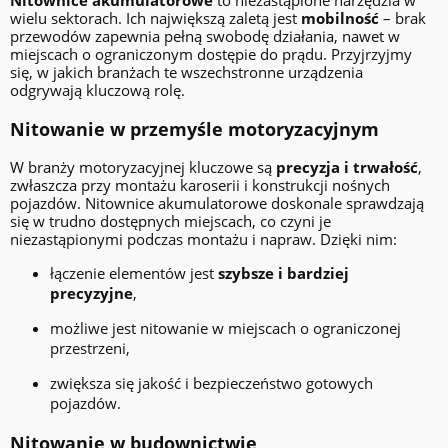
Nitownice akumulatorowe
to niezastąpione narzędzia w
wielu sektorach. Ich największą zaletą jest
mobilność
– brak
przewodów zapewnia pełną swobodę działania, nawet w
miejscach o ograniczonym dostępie do prądu. Przyjrzyjmy
się, w jakich branżach te wszechstronne urządzenia
odgrywają kluczową rolę.
Nitowanie w przemyśle motoryzacyjnym
W branży motoryzacyjnej kluczowe są
precyzja i trwałość
,
zwłaszcza przy montażu karoserii i konstrukcji nośnych
pojazdów. Nitownice akumulatorowe doskonale sprawdzają
się w trudno dostępnych miejscach, co czyni je
niezastąpionymi podczas montażu i napraw. Dzięki nim:
łączenie elementów jest
szybsze i bardziej
precyzyjne
,
możliwe jest nitowanie w miejscach o ograniczonej
przestrzeni,
zwiększa się jakość i bezpieczeństwo gotowych
pojazdów.
Nitowanie w budownictwie