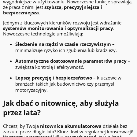
wygodniejsze w użytkowaniu. Nowoczesne funkcje sprawiają,
że praca z nimi jest
szybsza, precyzyjniejsza i
bezpieczniejsza
.
Jednym z kluczowych kierunków rozwoju jest wdrażanie
systemów monitorowania i optymalizacji pracy
.
Nowoczesne technologie umożliwiają:
Śledzenie narzędzi w czasie rzeczywistym
–
minimalizuje ryzyko ich zgubienia lub kradzieży.
Automatyczne dostosowanie parametrów pracy
–
zwiększa kontrolę i efektywność.
Lepszą precyzję i bezpieczeństwo
– kluczowe w
branżach takich jak budownictwo czy przemysł
motoryzacyjny.
Jak dbać o nitownicę, aby służyła
przez lata?
Chcesz, by Twoja
nitownica akumulatorowa
działała bez
zarzutu przez długie lata? Klucz tkwi w regularnej konserwacji!
Wystarczy przestrzegać kilku prostych zasad, by uniknąć