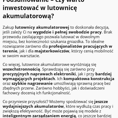
inwestować w lutownicę
akumulatorową?
Zakup
lutownicy akumulatorowej
to doskonała decyzja,
jeśli zależy Ci na
wygodzie i pełnej swobodzie pracy
. Brak
przewodu zasilającego pozwala lutować w dowolnym
miejscu, bez konieczności szukania gniazdka. To idealne
rozwiązanie zarówno dla
profesjonalistów pracujących w
terenie
, jak i dla
majsterkowiczów
, którzy cenią mobilność
w swoim warsztacie.
Co więcej, lutownice akumulatorowe wyróżniają się
wszechstronnością
. Sprawdzają się zarówno przy
precyzyjnych naprawach elektroniki
, jak i przy
bardziej
wymagających projektach
. Ich
kompaktowa konstrukcja
oraz
szybkie nagrzewanie
umożliwiają sprawną pracę bez
zbędnych przerw. Zarówno hobbyści, jak i doświadczeni
fachowcy docenią ich funkcjonalność.
Co przyniesie przyszłość? Możemy spodziewać się
jeszcze
wydajniejszych akumulatorów
, które wydłużą czas pracy i
zwiększą efektywność. Być może pojawią się modele z
inteligentnym zarządzaniem energią
, co jeszcze bardziej