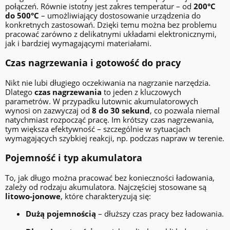
połączeń. Równie istotny jest zakres temperatur – od
200°C
do 500°C
– umożliwiający dostosowanie urządzenia do
konkretnych zastosowań. Dzięki temu można bez problemu
pracować zarówno z delikatnymi układami elektronicznymi,
jak i bardziej wymagającymi materiałami.
Czas nagrzewania i gotowość do pracy
Nikt nie lubi długiego oczekiwania na nagrzanie narzędzia.
Dlatego
czas nagrzewania
to jeden z kluczowych
parametrów. W przypadku lutownic akumulatorowych
wynosi on zazwyczaj od
8 do 30 sekund
, co pozwala niemal
natychmiast rozpocząć pracę. Im krótszy czas nagrzewania,
tym większa efektywność – szczególnie w sytuacjach
wymagających szybkiej reakcji, np. podczas napraw w terenie.
Pojemność i typ akumulatora
To, jak długo można pracować bez konieczności ładowania,
zależy od rodzaju akumulatora. Najczęściej stosowane są
litowo-jonowe
, które charakteryzują się:
Dużą pojemnością
– dłuższy czas pracy bez ładowania.