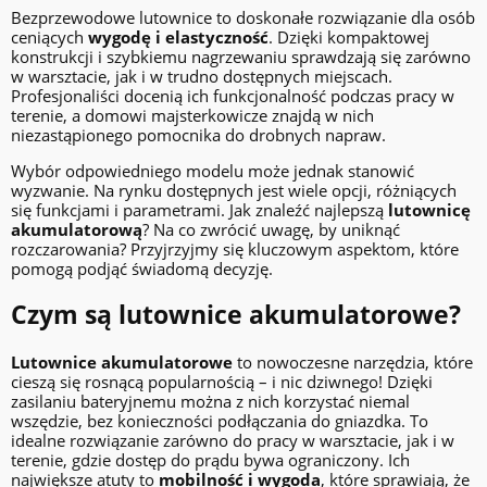
Bezprzewodowe lutownice to doskonałe rozwiązanie dla osób
ceniących
wygodę i elastyczność
. Dzięki kompaktowej
konstrukcji i szybkiemu nagrzewaniu sprawdzają się zarówno
w warsztacie, jak i w trudno dostępnych miejscach.
Profesjonaliści docenią ich funkcjonalność podczas pracy w
terenie, a domowi majsterkowicze znajdą w nich
niezastąpionego pomocnika do drobnych napraw.
Wybór odpowiedniego modelu może jednak stanowić
wyzwanie. Na rynku dostępnych jest wiele opcji, różniących
się funkcjami i parametrami. Jak znaleźć najlepszą
lutownicę
akumulatorową
? Na co zwrócić uwagę, by uniknąć
rozczarowania? Przyjrzyjmy się kluczowym aspektom, które
pomogą podjąć świadomą decyzję.
Czym są lutownice akumulatorowe?
Lutownice akumulatorowe
to nowoczesne narzędzia, które
cieszą się rosnącą popularnością – i nic dziwnego! Dzięki
zasilaniu bateryjnemu można z nich korzystać niemal
wszędzie, bez konieczności podłączania do gniazdka. To
idealne rozwiązanie zarówno do pracy w warsztacie, jak i w
terenie, gdzie dostęp do prądu bywa ograniczony. Ich
największe atuty to
mobilność i wygoda
, które sprawiają, że