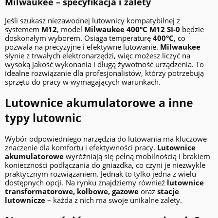
Milwaukee – specyfikacja i zalety
Jeśli szukasz niezawodnej lutownicy kompatybilnej z
systemem
M12
, model
Milwaukee 400°C M12 SI-0
będzie
doskonałym wyborem. Osiąga temperaturę
400°C
, co
pozwala na precyzyjne i efektywne lutowanie.
Milwaukee
słynie z trwałych elektronarzędzi, więc możesz liczyć na
wysoką jakość wykonania i długą żywotność urządzenia. To
idealne rozwiązanie dla profesjonalistów, którzy potrzebują
sprzętu do pracy w wymagających warunkach.
Lutownice akumulatorowe a inne
typy lutownic
Wybór odpowiedniego narzędzia do lutowania ma kluczowe
znaczenie dla komfortu i efektywności pracy.
Lutownice
akumulatorowe
wyróżniają się pełną mobilnością i brakiem
konieczności podłączania do gniazdka, co czyni je niezwykle
praktycznym rozwiązaniem. Jednak to tylko jedna z wielu
dostępnych opcji. Na rynku znajdziemy również
lutownice
transformatorowe, kolbowe, gazowe
oraz
stacje
lutownicze
– każda z nich ma swoje unikalne zalety.