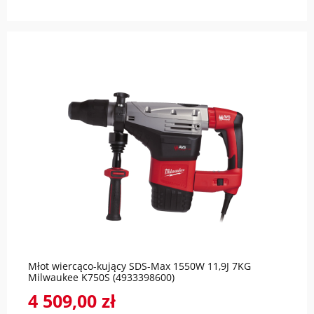
do koszyka
Młot wiercąco-kujący SDS-Max 1550W 11,9J 7KG
Milwaukee K750S (4933398600)
4 509,00 zł