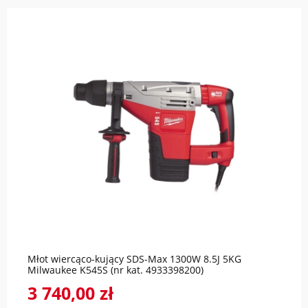
do koszyka
Młot wiercąco-kujący SDS-Max 1300W 8.5J 5KG
Milwaukee K545S (nr kat. 4933398200)
3 740,00 zł