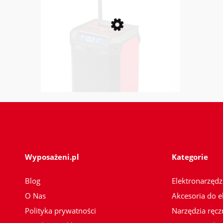
do koszyka
Radio budowlane DAB+ z
funkcją ładowania Milwaukee
Wyposażeni.pl
Kategorie
M12 RCDAB+-0 (4933472114)
947,00 zł
Blog
Elektronarzędz
O Nas
Akcesoria do e
Polityka prywatności
Narzędzia ręcz