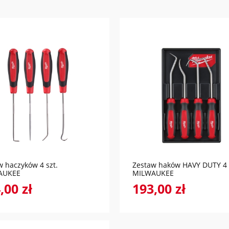
do koszyka
do koszyka
w haczyków 4 szt.
Zestaw haków HAVY DUTY 4 
AUKEE
MILWAUKEE
,00 zł
193,00 zł