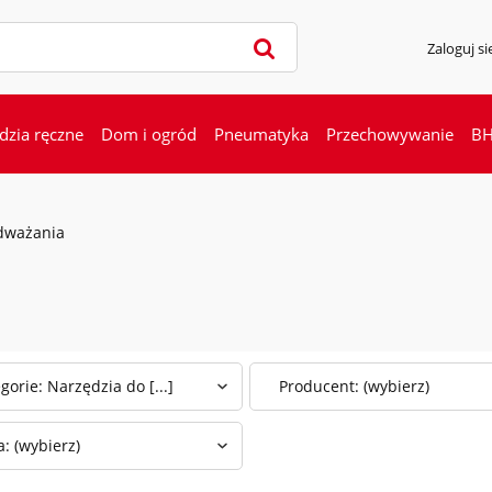
Zaloguj si
dzia ręczne
Dom i ogród
Pneumatyka
Przechowywanie
B
dważania
gorie: Narzędzia do [...]
Producent: (wybierz)
: (wybierz)